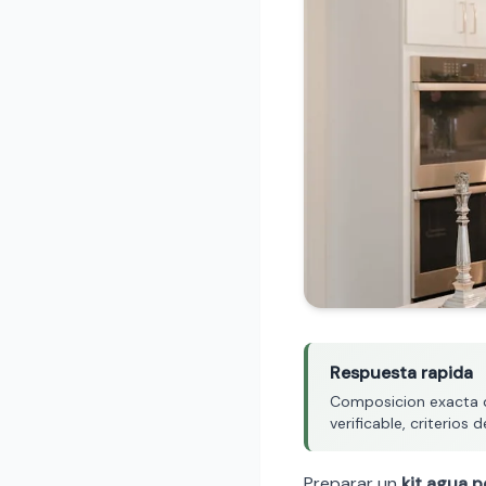
Respuesta rapida
Composicion exacta de
verificable, criterio
Preparar un
kit agua p