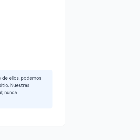
és de ellos, podemos
itio. Nuestras
l; nunca