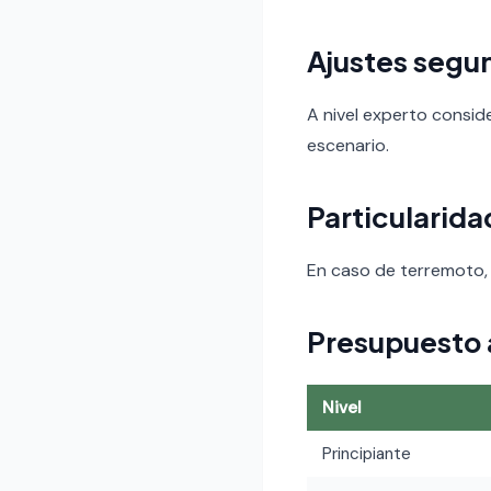
Ajustes segun
A nivel experto consid
escenario.
Particularid
En caso de terremoto, 
Presupuesto
Nivel
Principiante