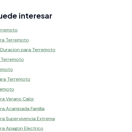
uede interesar
erremoto
ara Terremoto
a Duracion para Terremoto
a Terremoto
remoto
ara Terremoto
remoto
ara Verano Calor
ara Acampada Familia
ara Supervivencia Extrema
ara Apagon Electrico