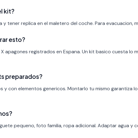
l kit?
 y tener replica en el maletero del coche. Para evacuacion, mo
rar esto?
 X apagones registrados en Espana. Un kit basico cuesta lo 
ts preparados?
ros y con elementos genericos. Montarlo tu mismo garantiza l
inos?
uguete pequeno, foto familia, ropa adicional. Adaptar agua y 