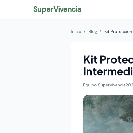
SuperVivencia
Inicio
/
Blog
/
Kit Proteccio
Kit Prote
Intermed
Equipo SuperVivencia
20