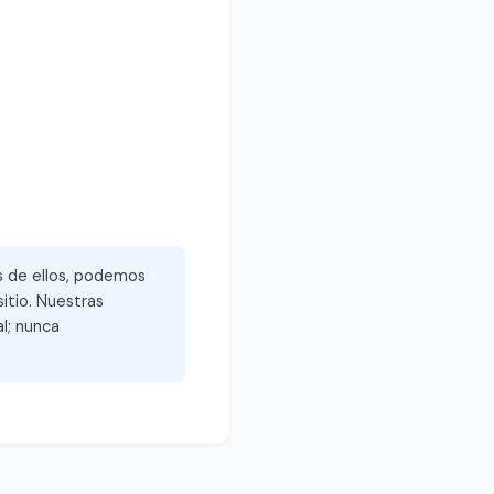
és de ellos, podemos
itio. Nuestras
l; nunca