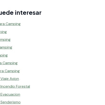
uede interesar
ara Camping
ping
amping
Camping
mping
ra Camping
ara Camping
 Viaje Avion
 Incendio Forestal
a Evacuacion
a Senderismo