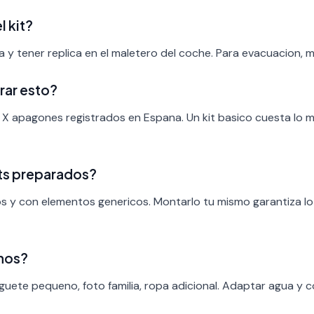
l kit?
 y tener replica en el maletero del coche. Para evacuacion, mo
rar esto?
 X apagones registrados en Espana. Un kit basico cuesta lo 
ts preparados?
ros y con elementos genericos. Montarlo tu mismo garantiza l
inos?
uguete pequeno, foto familia, ropa adicional. Adaptar agua y 