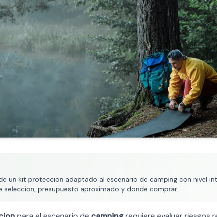
 un kit proteccion adaptado al escenario de camping con nivel inte
s de seleccion, presupuesto aproximado y donde comprar.
cion
para el escenario de
camping
requiere evaluar riesgos re