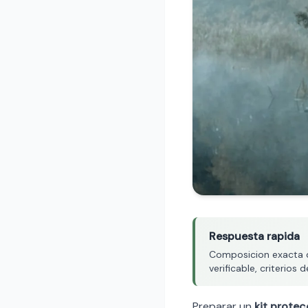
Respuesta rapida
Composicion exacta de
verificable, criterio
Preparar un
kit protec