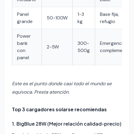
Panel
1-3
Base fija,
50-100W
grande
kg
refugio
Power
bank
300-
Emergencia,
2-5W
con
500g
complemento
panel
Este es el punto donde casi todo el mundo se
equivoca. Presta atención.
Top 3 cargadores solarse recomiendas
1. BigBlue 28W (Mejor relación calidad-precio)