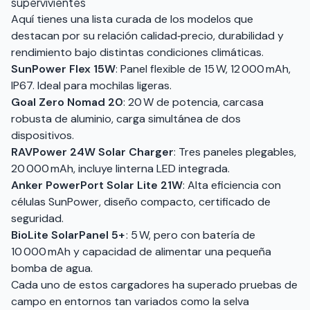
supervivientes
Aquí tienes una lista curada de los modelos que
destacan por su relación calidad‑precio, durabilidad y
rendimiento bajo distintas condiciones climáticas.
SunPower Flex 15W
: Panel flexible de 15 W, 12 000 mAh,
IP67. Ideal para mochilas ligeras.
Goal Zero Nomad 20
: 20 W de potencia, carcasa
robusta de aluminio, carga simultánea de dos
dispositivos.
RAVPower 24W Solar Charger
: Tres paneles plegables,
20 000 mAh, incluye linterna LED integrada.
Anker PowerPort Solar Lite 21W
: Alta eficiencia con
células SunPower, diseño compacto, certificado de
seguridad.
BioLite SolarPanel 5+
: 5 W, pero con batería de
10 000 mAh y capacidad de alimentar una pequeña
bomba de agua.
Cada uno de estos cargadores ha superado pruebas de
campo en entornos tan variados como la selva