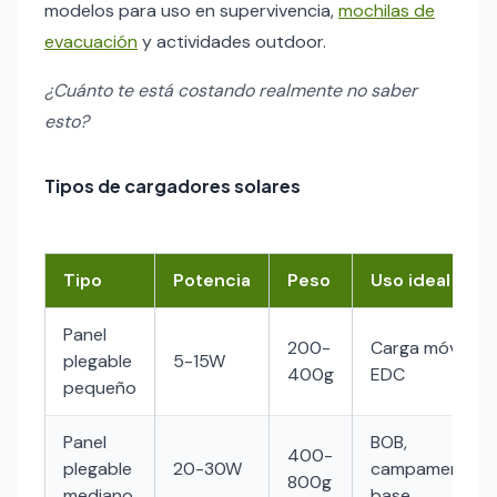
modelos para uso en supervivencia,
mochilas de
evacuación
y actividades outdoor.
¿Cuánto te está costando realmente no saber
esto?
Tipos de cargadores solares
Tipo
Potencia
Peso
Uso ideal
Panel
200-
Carga móvil,
plegable
5-15W
400g
EDC
pequeño
Panel
BOB,
400-
plegable
20-30W
campamento
800g
mediano
base