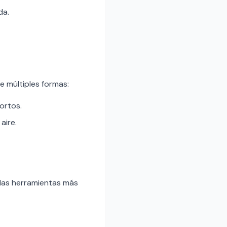
da.
de múltiples formas:
cortos.
aire.
 las herramientas más