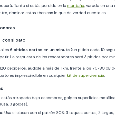
nocerá. Tanto si estás perdido en la
montaña
, varado en una 
tre, dominar estas técnicas lo que de verdad cuenta es.
sonoras
l con silbato
nal es
6 pitidos cortos en un minuto
(un pitido cada 10 segu
epetir. La respuesta de los rescatadores será 3 pitidos por mi
120 decibelios, audible a más de 1 km, frente a los 70-80 dB 
lbato es imprescindible en cualquier
kit de supervivencia
.
as
i estás atrapado bajo escombros, golpea superficies metálic
ausa, 3 golpes).
o:
Usa el claxon con el patrón SOS: 3 toques cortos, 3 largos,