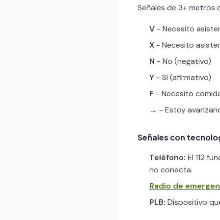
Señales de 3+ metros co
V
- Necesito asiste
X
- Necesito asiste
N
- No (negativo)
Y
- Sí (afirmativo)
F
- Necesito comid
→
- Estoy avanzand
Señales con tecnolo
Teléfono:
El 112 fu
no conecta.
Radio de emergen
PLB:
Dispositivo que