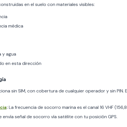
nstruidas en el suelo con materiales visibles:
ncia
ncia médica
a y agua
o en esta dirección
gía
nciona sin SIM, con cobertura de cualquier operador y sin PIN. 
cia
:
La frecuencia de socorro marina es el canal 16 VHF (156,
 envía señal de socorro vía satélite con tu posición GPS.