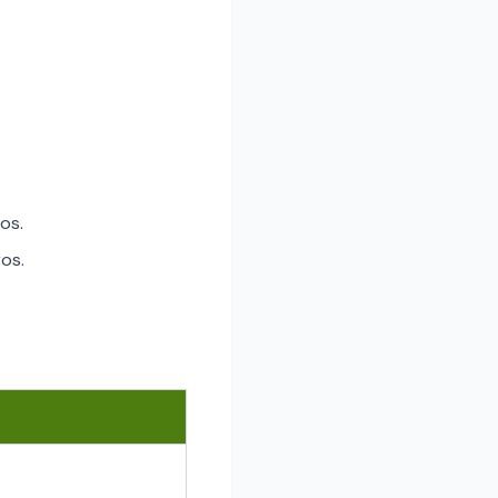
os.
os.