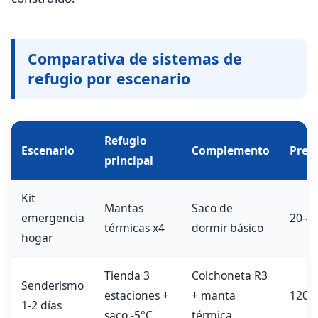
Comparativa de sistemas de
refugio por escenario
Refugio
Escenario
Complemento
Pres
principal
Kit
Mantas
Saco de
emergencia
20-40
térmicas x4
dormir básico
hogar
Tienda 3
Colchoneta R3
Senderismo
estaciones +
+ manta
120-2
1-2 días
saco -5°C
térmica