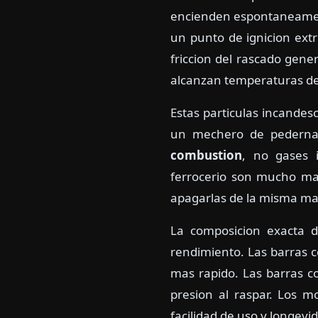
encienden espontaneamente
un punto de ignicion ex
friccion del rascado gene
alcanzan temperaturas d
Estas particulas incandes
un mechero de pedernal 
combustion
, no gases i
ferrocerio son mucho mas
apagarlas de la misma ma
La composicion exacta de
rendimiento. Las barras 
mas rapido. Las barras 
presion al raspar. Los m
facilidad de uso y longevi