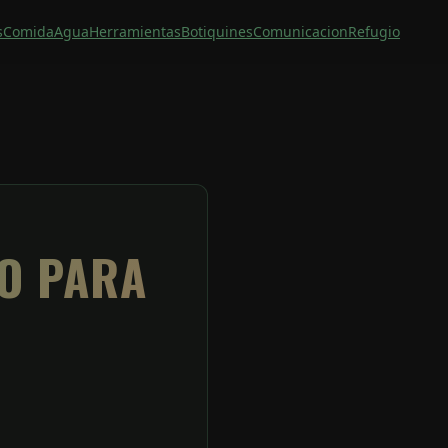
s
Comida
Agua
Herramientas
Botiquines
Comunicacion
Refugio
IO PARA