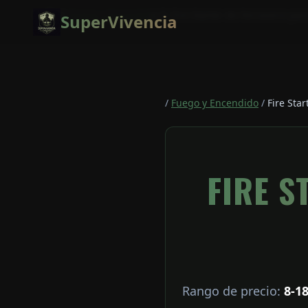
Saltar al contenido principal
/
Fuego y Encendido
/
Fire Starter de Ferrocerio pa
SuperVivencia
/
Fuego y Encendido
/
Fire Star
FIRE S
Rango de precio:
8-1