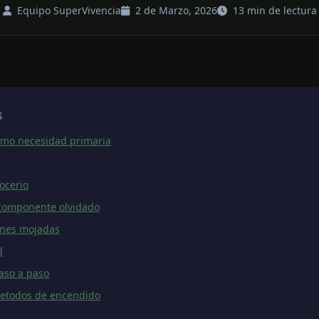
Equipo SuperVivencia
2 de Marzo, 2026
13 min de lectura
s
como necesidad primaria
rocerio
l componente olvidado
ones mojadas
d
aso a paso
metodos de encendido