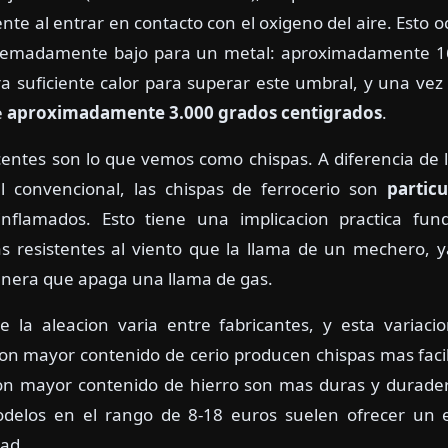
 al entrar en contacto con el oxigeno del aire. Esto oc
tremadamente bajo para un metal: aproximadamente 16
ra suficiente calor para superar este umbral, y una vez 
e
aproximadamente 3.000 grados centigrados
.
centes son lo que vemos como chispas. A diferencia de 
convencional, las chispas de ferrocerio son
partic
nflamados. Esto tiene una implicacion practica fun
 resistentes al viento que la llama de un mechero, 
nera que apaga una llama de gas.
 la aleacion varia entre fabricantes, y esta variaci
con mayor contenido de cerio producen chispas mas fac
con mayor contenido de hierro son mas duras y durade
odelos en el rango de 8-18 euros suelen ofrecer un e
dad.