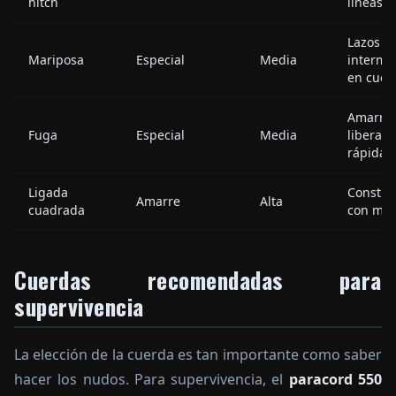
hitch
líneas t
Lazos
Mariposa
Especial
Media
interme
en cuer
Amarr
Fuga
Especial
Media
liberaci
rápida
Ligada
Constru
Amarre
Alta
cuadrada
con ma
Cuerdas recomendadas para
supervivencia
La elección de la cuerda es tan importante como saber
hacer los nudos. Para supervivencia, el
paracord 550