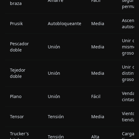
Amarre
Fácil
seguro
braza
perman
Ascenso
Prusik
Autobloqueante
Media
autosoc
Unir cu
Pescador
Unión
Media
mismo
doble
grosor
Unir cu
Tejedor
Unión
Media
distinto
doble
grosor
Vendaje
Plano
Unión
Fácil
cintas
Viento
Tensor
Tensión
Media
tienda, 
Trucker's
Cargas,
Tensión
Alta