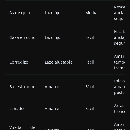
Rescate
As de guía
Lazo fijo
Media
anclaje,
seguro
Escalad
Gaza en ocho
Lazo fijo
Fácil
anclaj
segurid
Amarre
Corredizo
Lazo ajustable
Fácil
tempora
trampa
Inici
Ballestrinque
Amarre
Fácil
amarres
postes
Arrastra
Leñador
Amarre
Fácil
troncos,
Amarre
Vuelta de