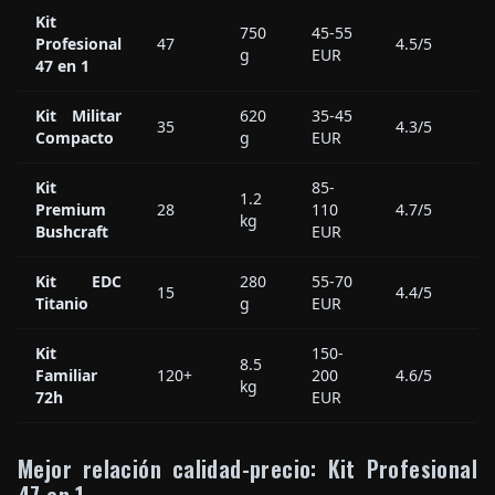
Kit
750
45-55
Profesional
47
4.5/5
g
EUR
47 en 1
Kit Militar
620
35-45
35
4.3/5
Compacto
g
EUR
Kit
85-
1.2
Premium
28
110
4.7/5
kg
Bushcraft
EUR
Kit EDC
280
55-70
15
4.4/5
Titanio
g
EUR
Kit
150-
8.5
Familiar
120+
200
4.6/5
kg
72h
EUR
Mejor relación calidad-precio: Kit Profesional
47 en 1