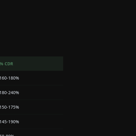
% CDR
160-180%
180-240%
150-175%
145-190%