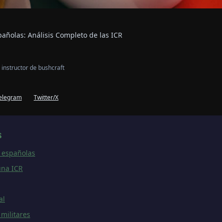
pañolas: Análisis Completo de las ICR
 instructor de bushcraft
elegram
Twitter/X
s
R españolas
una ICR
al
militares