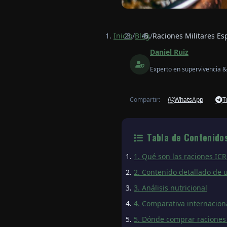
Inicio
/
Blog
/
Raciones Militares Es
Daniel Ruiz
Experto en supervivencia &
Compartir:
WhatsApp
T
Tabla de Contenido
1. Qué son las raciones IC
2. Contenido detallado de 
3. Análisis nutricional
4. Comparativa internacion
5. Dónde comprar raciones 