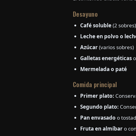
Desayuno
Café soluble
(2 sobres)
Leche en polvo o lec
Azúcar
(varios sobres)
Galletas energéticas
o
Mermelada o paté
Comida principal
Primer plato:
Conserva
Segundo plato:
Conser
Pan envasado
o tostad
Fruta en almíbar
o co