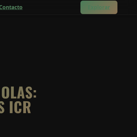
Contacto
Explorar
ÑOLAS:
S ICR