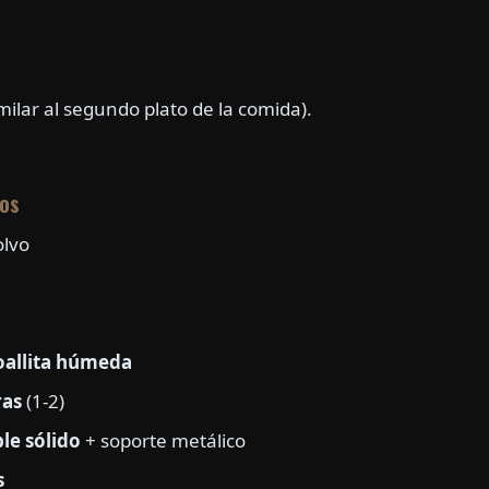
milar al segundo plato de la comida).
os
lvo
oallita húmeda
ras
(1-2)
le sólido
+ soporte metálico
s