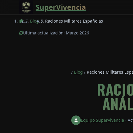
Saltar al contenido principal
SuperVivencia
/
Blog
/
Raciones Militares Españolas
Última actualización: Marzo 2026
/
Blog
/
Raciones Militares Esp
RACIO
ANÁL
Equipo SuperVivencia
·
Ac