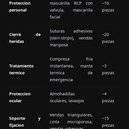
Proteccion
mascarilla RCP con
~10
personal
valvula, mascarilla
piezas
facial
Suturas adhesivas
Cierre de
~20
(steri-strips), vendas
heridas
piezas
mariposa
Compresa fria
Tratamiento
instantanea, manta
~3
termico
termica de
piezas
emergencia
Proteccion
Almohadillas
~4
ocular
oculares, lavaojos
piezas
Vendas triangulares,
Soporte y
~15
cinta microporosa,
fijacion
piezas
vendas cohesivas