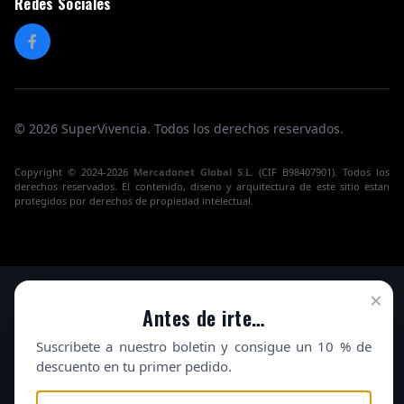
Redes Sociales
© 2026 SuperVivencia. Todos los derechos reservados.
Copyright © 2024-2026
Mercadonet Global S.L.
(CIF B98407901). Todos los
derechos reservados. El contenido, diseno y arquitectura de este sitio estan
protegidos por derechos de propiedad intelectual.
×
Antes de irte…
Suscribete a nuestro boletin y consigue un 10 % de
descuento en tu primer pedido.