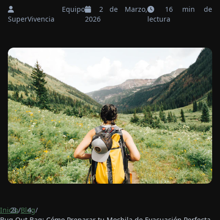
Equipo
2 de Marzo,
16 min de
SuperVivencia
2026
lectura
Inicio
/
Blog
/
Bug Out Bag: Cómo Preparar tu Mochila de Evacuación Perfecta